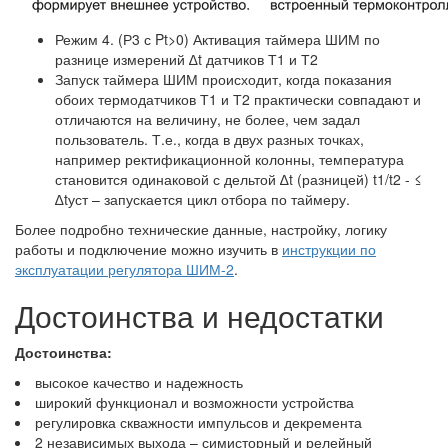
Режим 4. (Р3 с Pt>0) Активация таймера ШИМ по
разнице измерений ∆t датчиков Т1 и Т2
Запуск таймера ШИМ происходит, когда показания
обоих термодатчиков Т1 и Т2 практически совпадают и
отличаются на величину, не более, чем задал
пользователь. Т.е., когда в двух разных точках,
например ректификационной колонны, температура
становится одинаковой с дельтой ∆t (разницей) t1/t2 - ≤
∆tуст – запускается цикл отбора по таймеру.
Более подробно технические данные, настройку, логику
работы и подключение можно изучить в
инструкции по
эксплуатации регулятора ШИМ-2
.
Достоинства и недостатки
Достоинства:
высокое качество и надежность
широкий функционал и возможности устройства
регулировка скважности импульсов и декремента
2 независимых выхода – симисторный и релейный