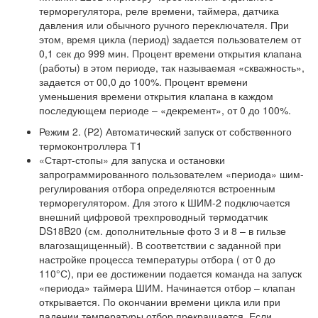
терморегулятора, реле времени, таймера, датчика
давления или обычного ручного переключателя. При
этом, время цикла (период) задается пользователем от
0,1 сек до 999 мин. Процент времени открытия клапана
(работы) в этом периоде, так называемая «скважность»,
задается от 00,0 до 100%. Процент времени
уменьшения времени открытия клапана в каждом
последующем периоде – «декремент», от 0 до 100%.
Режим 2. (Р2) Автоматический запуск от собственного
термоконтроллера Т1
«Старт-стопы» для запуска и остановки
запрограммированного пользователем «периода» шим-
регулирования отбора определяются встроенным
терморегулятором. Для этого к ШИМ-2 подключается
внешний цифровой трехпроводный термодатчик
DS18B20 (см. дополнительные фото 3 и 8 – в гильзе
влагозащищенный). В соответствии с заданной при
настройке процесса температуры отбора ( от 0 до
110°С), при ее достижении подается команда на запуск
«периода» таймера ШИМ. Начинается отбор – клапан
открывается. По окончании времени цикла или при
падении температуры отбор прекращается. Если