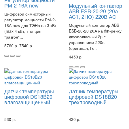
РМ-2-16А new
Модульный контактор
ABB ESB-20-20 (20А
Цифровой симисторный
AC1, 2НО) 220В АС
регулятор мощности РМ-2-
Модульный контактор ABB
16А new для ТЭНа на 3 кВт
ESB-20-20 20А на din-рейку
(max 4 кВт, + опция
двухполюсный 2p с
"разгон",..
управлением 220в.
5760 р.
7540 р.
(оригинал, Ге..
4450 р.
Датчик температуры
Датчик температуры
цифровой DS18B20
цифровой DS18B20
влагозащищенный
трехпроводный
..
..
530 р.
430 р.