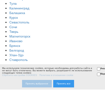
Тула
Калининград
Балашиха
Курск
Севастополь
Сочи
Тверь
Магнитогорск
Иваново
Брянск
Белгород
Улан-Удэ
Ставрополь
Мы используем технические cookies, которые необходимы для работы сайта и
Ана
не могут быть отключены. Вы можете выбрать, разрешаете ли использование
следующих типов cookies:
Мар
Сбросить настройки COOKIES
Политика в отношении cookie
Принять выбранное
Принять все