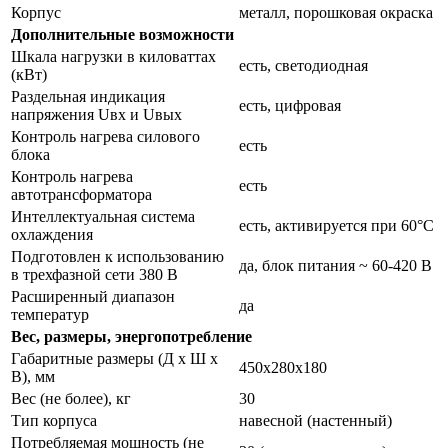
Корпус
металл, порошковая окраска
Дополнительные возможности
Шкала нагрузки в киловаттах
есть, светодиодная
(кВт)
Раздельная индикация
есть, цифровая
напряжения Uвх и Uвых
Контроль нагрева силового
есть
блока
Контроль нагрева
есть
автотрансформатора
Интеллектуальная система
есть, активируется при 60°С
охлаждения
Подготовлен к использованию
да, блок питания ~ 60-420 В
в трехфазной сети 380 В
Расширенный диапазон
да
температур
Вес, размеры, энергопотребление
Габаритные размеры (Д х Ш х
450х280х180
В), мм
Вес (не более), кг
30
Тип корпуса
навесной (настенный)
Потребляемая мощность (не