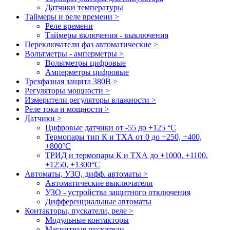
Датчики температуры
Таймеры и реле времени >
Реле времени
Таймеры включения - выключения
Переключатели фаз автоматические >
Вольтметры - амперметры >
Вольтметры цифровые
Амперметры цифровые
Трехфазная защита 380В >
Регуляторы мощности >
Измерители регуляторы влажности >
Реле тока и мощности >
Датчики >
Цифровые датчики от -55 до +125 °С
Термопары тип К и ТХА от 0 до +250, +400,
+800°C
ТРИД и термопары К и ТХА до +1000, +1100,
+1250, +1300°C
Автоматы, УЗО, дифф. автоматы >
Автоматические выключатели
УЗО - устройства защитного отключения
Дифференциальные автоматы
Контакторы, пускатели, реле >
Модульные контакторы
Магнитные пускатели