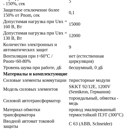
5
- 150%, сек
Защитное отключение более
0,1
150% от Pnom, сек
Допустимая нагрузка при Uвх =
15000
160 В, Вт
Допустимая нагрузка при Uвх =
12000
130 В, Вт
Количество электронных и
9
автоматических защит
Вентиляция при t<60°С /
нет (естественная
Pnom<60-80%
циркуляция)
Уровень шума при работе, дБ
бесшумный, 0 дБ
Материалы и комплектующие
Силовые элементы коммутации
тиристорные модули
SKKT 92/12E, 1200V
Модель силовых элементов
(Semikron, Германия)
тороидальный, обмотка -
Силовой автотрансформатор
медь
Материал обмотки
провод эмалированный
трансформатора
термостойкий ПЭТ (300°С)
Вводной автомат токовой
С 63 (ABB, Schneider)
защиты