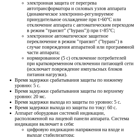
электронная защита от перегрева
автотрансформатора и силовых узлов аппарата
(динамическое электронно-регулируемое
принудительное охлаждение при t>60°С или
отключение аппарата с автоматическим переходом
в режим "транзит" ("bypass")) при t>85°С;
электронное автоматическое защитное
переключение в режим "транзит" ("bypass") в
случае повреждения аппаратной или программной
части аппарата;
нормированное (5 с) отключение потребителей
при кратковременном отключении питающей сети
(исключает повреждение импульсных блоков
питания нагрузки).
Время задержки срабатывания защиты по нижнему
уровню: 5 с.
Время задержки срабатывания защиты по верхнему
уровню: 20 мс.
Время задержки выхода из защиты по уровню: 5 с.
Время задержки выхода из защиты по току: 60 с.
Аппарат оборудован системой индикации,
расположенной на лицевой панели аппарата. Система
индикации включает в себя:
цифровую индикацию напряжения на входе и
выходе стабилизатора;