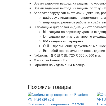
Время задержки выхода из защиты по уровню:
Время задержки выхода из защиты по току: 60
Аппарат оборудован системой индикации, ра
цифровую индикацию напряжения на вх
индикацию режимов работы и срабатыв
С помощью цифровой индикации отображаетс
hi - защита по верхнему уровню входя
lo - защита по нижнему уровню входящ
hot - защита от перегрева;
OUL - превышение допустимой мощност
Err - сбой программы или повреждение
Габариты (Д Х Ш Х В): 720 X 350 X 300 мм.
Масса, не более: 63 кг.
Гарантия на изделие: 24 месяца.
Похожие товары:
Стабилизатор напряжения Phantom
Стаби