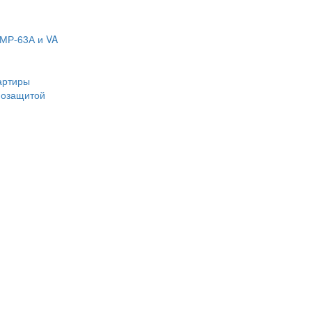
МР-63А и VA
артиры
мозащитой