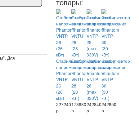
товары:
м". Для
Стабилизатор
Стабилизатор
Стабилизатор
Стабилизатор
напряжения
напряжения
напряжения
напряжения
Phantom
Phantom
Phantom
Phantom
VNTP-
VNTU-
VNTP-
VNTP-
26
28
28
30
(26
(28
(max
(30
кВт)
кВт)
330V)
кВт)
227240
173680
242840
242850
р.
р.
р.
р.