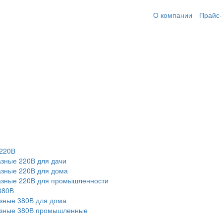
О компании
Прайс-
220В
зные 220В для дачи
зные 220В для дома
азные 220В для промышленности
380В
зные 380В для дома
азные 380В промышленные