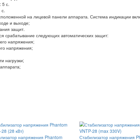
 5 с.
 с.
сположенной на лицевой панели аппарата. Система индикации вклю
оде и выходе;
ания защит.
я срабатывание следующих автоматических защит:
щего напряжения;
его напряжения;
и нагрузки;
 аппарата;
лизатор напряжения Phantom
Стабилизатор напряжения P