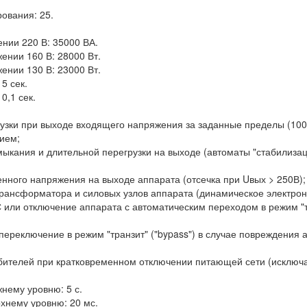
ования: 25.
нии 220 В: 35000 ВА.
нии 160 В: 28000 Вт.
нии 130 В: 23000 Вт.
5 сек.
0,1 сек.
узки при выходе входящего напряжения за заданные пределы (100-
ием;
мыкания и длительной перегрузки на выходе (автоматы "стабилизаци
енного напряжения на выходе аппарата (отсечка при Uвых > 250В);
трансформатора и силовых узлов аппарата (динамическое электро
или отключение аппарата с автоматическим переходом в режим "тр
переключение в режим "транзит" ("bypass") в случае повреждения 
ебителей при кратковременном отключении питающей сети (исключ
нему уровню: 5 с.
хнему уровню: 20 мс.