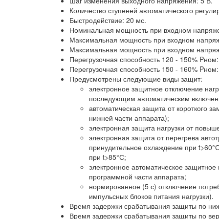
Шаг изменения выходного напряжения: 5 В.
Количество ступеней автоматического регулир
Быстродействие: 20 мс.
Номинальная мощность при входном напряже
Максимальная мощность при входном напряже
Максимальная мощность при входном напряже
Перегрузочная способность 120 - 150% Pном: 
Перегрузочная способность 150 - 160% Pном: 
Предусмотрены следующие виды защит:
электронное защитное отключение нагр
последующим автоматическим включен
автоматическая защита от короткого за
нижней части аппарата);
электронная защита нагрузки от повыш
электронная защита от перегрева авто
принудительное охлаждение при t>60°С 
при t>85°С;
электронное автоматическое защитное 
программной части аппарата;
нормированное (5 с) отключение потр
импульсных блоков питания нагрузки).
Время задержки срабатывания защиты по ниж
Время задержки срабатывания защиты по вер