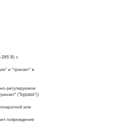
285 В) с
я" и "транзит" в
нно-регулируемое
анзит" ("bypass"))
аппаратной или
ает повреждение