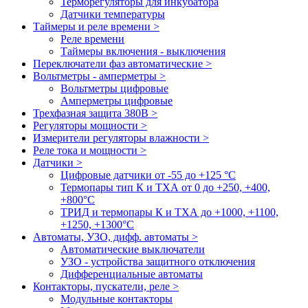
Терморегуляторы для инкубатора
Датчики температуры
Таймеры и реле времени >
Реле времени
Таймеры включения - выключения
Переключатели фаз автоматические >
Вольтметры - амперметры >
Вольтметры цифровые
Амперметры цифровые
Трехфазная защита 380В >
Регуляторы мощности >
Измерители регуляторы влажности >
Реле тока и мощности >
Датчики >
Цифровые датчики от -55 до +125 °С
Термопары тип К и ТХА от 0 до +250, +400,
+800°C
ТРИД и термопары К и ТХА до +1000, +1100,
+1250, +1300°C
Автоматы, УЗО, дифф. автоматы >
Автоматические выключатели
УЗО - устройства защитного отключения
Дифференциальные автоматы
Контакторы, пускатели, реле >
Модульные контакторы