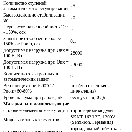
Количество ступеней
25
автоматического регулирования
Быстродействие стабилизации,
20
мс
Перегрузочная способность 120
5
- 150%, сек
Защитное отключение более
0,1
150% от Pnom, сек
Допустимая нагрузка при Uвх =
28000
160 В, Вт
Допустимая нагрузка при Uвх =
23000
130 В, Вт
Количество электронных и
9
автоматических защит
Вентиляция при t<60°С /
нет (естественная
Pnom<60-80%
циркуляция)
Уровень шума при работе, дБ
бесшумный, 0 дБ
Материалы и комплектующие
Силовые элементы коммутации
тиристорные модули
SKKT 162/12E, 1200V
Модель силовых элементов
(Semikron, Германия)
тороидальный, обмотка -
Силовой автотрансформатор