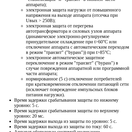
аппарата);
электронная защита нагрузки от повышенного
напряжения на выходе аппарата (отсечка при
Uвых > 250В);
электронная защита от перегрева
автотрансформатора и силовых узлов аппарата
(динамическое электронно-регулируемое
принудительное охлаждение при t>60°С или
отключение аппарата с автоматическим переходом
в режим "транзит" ("bypass")) при t>85°С;
электронное автоматическое защитное
переключение в режим "транзит" ("bypass") в
случае повреждения аппаратной или программной
части аппарата;
нормированное (5 с) отключение потребителей
при кратковременном отключении питающей сети
(исключает повреждение импульсных блоков
питания нагрузки).
Время задержки срабатывания защиты по нижнему
уровню: 5 с.
Время задержки срабатывания защиты по верхнему
уровню: 20 мс.
Время задержки выхода из защиты по уровню: 5 с.
Время задержки выхода из защиты по току: 60 с.
Аппарат оборудован системой индикации,