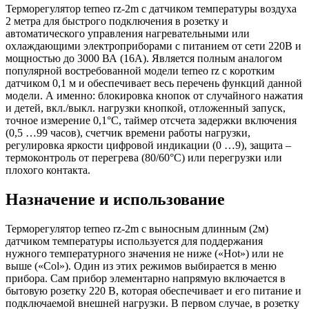
Терморегулятор terneo rz-2m с датчиком температуры воздуха
2 метра для быстрого подключения в розетку и
автоматического управления нагревательными или
охлаждающими электроприборами с питанием от сети 220В и
мощностью до 3000 ВА (16А). Является полным аналогом
популярной востребованной модели terneo rz с коротким
датчиком 0,1 м и обеспечивает весь перечень функций данной
модели. А именно: блокировка кнопок от случайного нажатия
и детей, вкл./выкл. нагрузки кнопкой, отложенный запуск,
точное измерение 0,1°С, таймер отсчета задержки включения
(0,5 …99 часов), счетчик времени работы нагрузки,
регулировка яркости цифровой индикации (0 …9), защита –
термоконтроль от перегрева (80/60°С) или перегрузки или
плохого контакта.
Назначение и использование
Терморегулятор terneo rz-2m с выносным длинным (2м)
датчиком температуры используется для поддержания
нужного температурного значения не ниже («Hot») или не
выше («Col»). Один из этих режимов выбирается в меню
прибора. Сам прибор элементарно напрямую включается в
бытовую розетку 220 В, которая обеспечивает и его питание и
подключаемой внешней нагрузки. В первом случае, в розетку