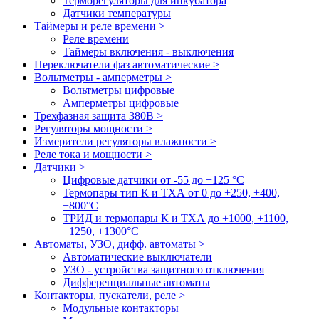
Терморегуляторы для инкубатора
Датчики температуры
Таймеры и реле времени >
Реле времени
Таймеры включения - выключения
Переключатели фаз автоматические >
Вольтметры - амперметры >
Вольтметры цифровые
Амперметры цифровые
Трехфазная защита 380В >
Регуляторы мощности >
Измерители регуляторы влажности >
Реле тока и мощности >
Датчики >
Цифровые датчики от -55 до +125 °С
Термопары тип К и ТХА от 0 до +250, +400,
+800°C
ТРИД и термопары К и ТХА до +1000, +1100,
+1250, +1300°C
Автоматы, УЗО, дифф. автоматы >
Автоматические выключатели
УЗО - устройства защитного отключения
Дифференциальные автоматы
Контакторы, пускатели, реле >
Модульные контакторы