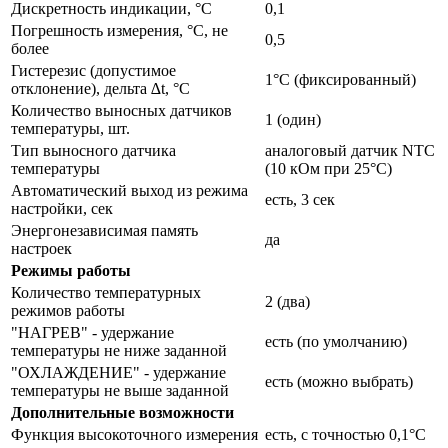
Дискретность индикации, °С
0,1
Погрешность измерения, °С, не
0,5
более
Гистерезис (допустимое
1°С (фиксированный)
отклонение), дельта ∆t, °С
Количество выносных датчиков
1 (один)
температуры, шт.
Тип выносного датчика
аналоговый датчик NTC
температуры
(10 кОм при 25°С)
Автоматический выход из режима
есть, 3 сек
настройки, сек
Энергонезависимая память
да
настроек
Режимы работы
Количество температурных
2 (два)
режимов работы
"НАГРЕВ" - удержание
есть (по умолчанию)
температуры не ниже заданной
"ОХЛАЖДЕНИЕ" - удержание
есть (можно выбрать)
температуры не выше заданной
Дополнительные возможности
Функция высокоточного измерения
есть, с точностью 0,1°С