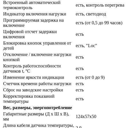
Встроенный автоматический
есть, контроль перегрева
термоконтроль
Индикатор включения нагрузки
есть, светодиод
Программируемая задержка на
есть (от 0,5 до 99 часов)
включение
Цифровой отсчет задержки
есть
включения
Блокировка кнопок управления от
есть, "Loc"
детей
Отключение / включение нагрузки
есть
кнопкой
Контроль работоспособности
есть
датчиков t, °С
Изменение яркости индикации
есть (от 0 до 9)
Счетчик времени работы нагрузки
есть
Сброс на заводские настройки
есть
Корректировка показаний
есть
температуры
Вес, размеры, энергопотребление
Габаритные размеры (Д х Ш х В),
124х57х50
мм
Длина кабеля датчика температуры,
2,0